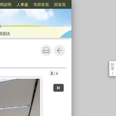
用說明
人事處
市府首頁
回首頁
開資訊
分
享
《
3
/ 4