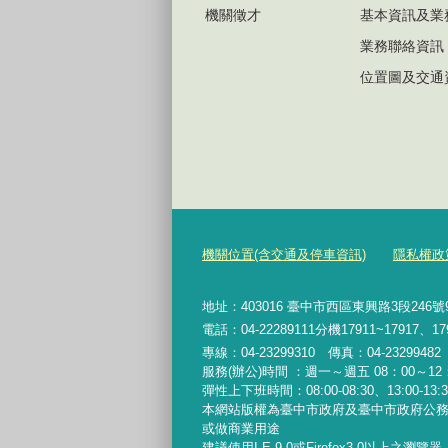
機關徵才
基本資訊及業
業務聯絡資訊
位置圖及交通
機關位置(含交通及停車資訊)
隱私權政
地址：403016 臺中市西區東興路3段246
電話：04-22289111分機17911~17917、17
專線：04-23299310 傳真：04-2329948
服務(辦公)時間 ：週一～週五 08：00～12：
彈性上下班時間：08:00-08:30、13:00-13:30
本網站版權為臺中市政府及臺中市政府公
或做商業用途
建議使用I.E.9.0或Firefox3.0以上之瀏