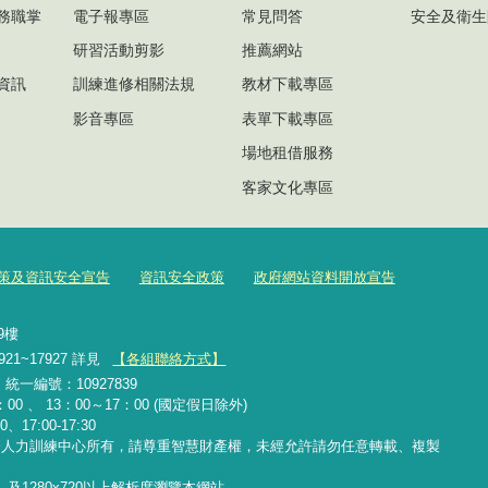
務職掌
電子報專區
常見問答
安全及衛生
研習活動剪影
推薦網站
資訊
訓練進修相關法規
教材下載專區
影音專區
表單下載專區
場地租借服務
客家文化專區
策及資訊安全宣告
資訊安全政策
政府網站資料開放宣告
號9樓
921~17927 詳見
【各組聯絡方式】
2 統一編號：10927839
00 、 13：00～17：00 (國定假日除外)
、17:00-17:30
務人力訓練中心所有，請尊重智慧財產權，未經允許請勿任意轉載、複製
覽器，及1280x720以上解析度瀏覽本網站