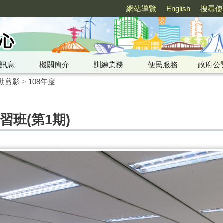
網站導覽
English
搜尋使
訊息
機關簡介
訓練業務
便民服務
政府公
動剪影
>
108年度
研習班(第1期)