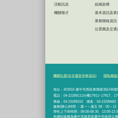
活動訊息
組織架構
機關徵才
基本資訊及業
業務聯絡資訊
位置圖及交通
機關位置(含交通及停車資訊)
隱私權政
地址：403016 臺中市西區東興路3段246
電話：04-22289111分機17911~17917、17
專線：04-23299310 傳真：04-2329948
服務(辦公)時間 ：週一～週五 08：00～12：
彈性上下班時間：08:00-08:30、13:00-13:30
本網站版權為臺中市政府及臺中市政府公