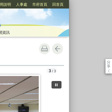
用說明
人事處
市府首頁
回首頁
開資訊
分
享
《
3
/ 3