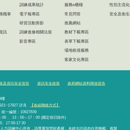
訓練成果統計
服務e櫃檯
性別主流化
務職掌
電子報專區
常見問答
安全及衛生
研習活動剪影
推薦網站
資訊
訓練進修相關法規
教材下載專區
影音專區
表單下載專區
場地租借服務
客家文化專區
策及資訊安全宣告
資訊安全政策
政府網站資料開放宣告
號9樓
921~17927 詳見
【各組聯絡方式】
2 統一編號：10927839
00 、 13：00～17：00 (國定假日除外)
、17:00-17:30
務人力訓練中心所有，請尊重智慧財產權，未經允許請勿任意轉載、複製