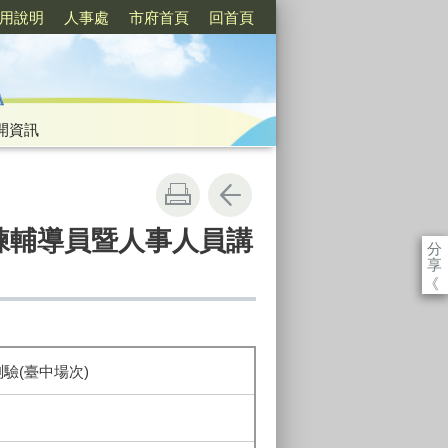
用說明
人事處
市府首頁
回首頁
開資訊
務訓練輔導員暨人事人員講
分
享
《
驗(臺中場次)