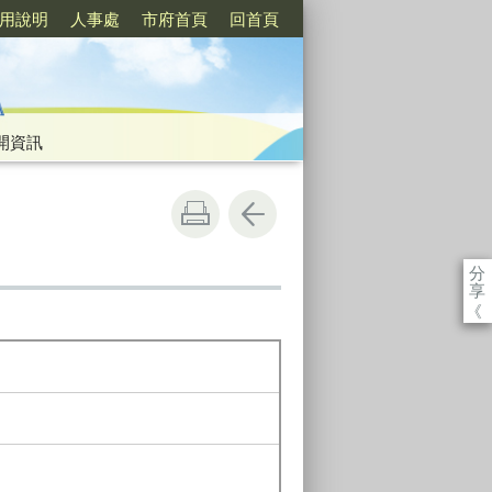
用說明
人事處
市府首頁
回首頁
開資訊
分
享
《