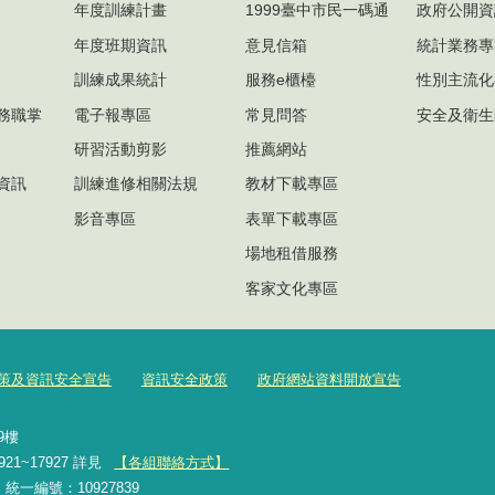
年度訓練計畫
1999臺中市民一碼通
政府公開資
年度班期資訊
意見信箱
統計業務專
訓練成果統計
服務e櫃檯
性別主流化
務職掌
電子報專區
常見問答
安全及衛生
研習活動剪影
推薦網站
資訊
訓練進修相關法規
教材下載專區
影音專區
表單下載專區
場地租借服務
客家文化專區
策及資訊安全宣告
資訊安全政策
政府網站資料開放宣告
號9樓
921~17927 詳見
【各組聯絡方式】
2 統一編號：10927839