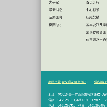
大事紀
首長介紹
最新消息
中心願景
活動訊息
組織架構
機關徵才
基本資訊及業
業務聯絡資訊
位置圖及交通
機關位置(含交通及停車資訊)
隱私權政
地址：403016 臺中市西區東興路3段246
電話：04-22289111分機17911~17917、17
專線：04-23299310 傳真：04-2329948