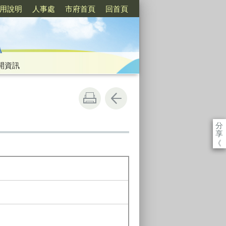
用說明
人事處
市府首頁
回首頁
開資訊
分
享
《