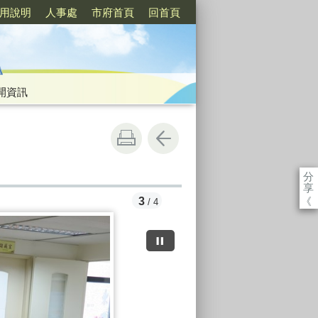
用說明
人事處
市府首頁
回首頁
開資訊
分
享
《
3
/ 4