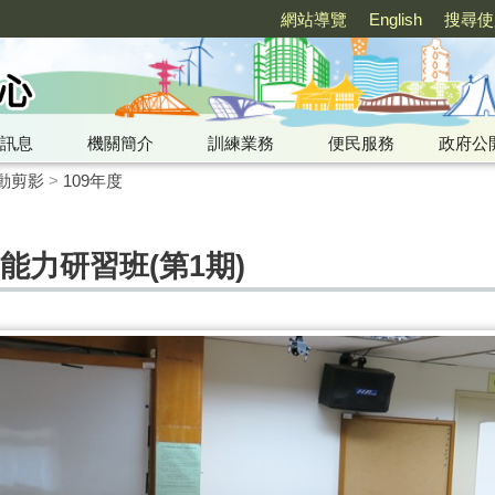
網站導覽
English
搜尋使
訊息
機關簡介
訓練業務
便民服務
政府公
動剪影
>
109年度
基礎能力研習班(第1期)