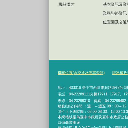
機關徵才
基本資訊及業
業務聯絡資訊
位置圖及交通
機關位置(含交通及停車資訊)
隱私權政
地址：403016 臺中市西區東興路3段246
電話：04-22289111分機17911~17917、17
專線：04-23299310 傳真：04-2329948
服務(辦公)時間 ：週一～週五 08：00～12：
彈性上下班時間：08:00-08:30、13:00-13:30
本網站版權為臺中市政府及臺中市政府公
或做商業用途
建議使用I.E.9.0或Firefox3.0以上之瀏