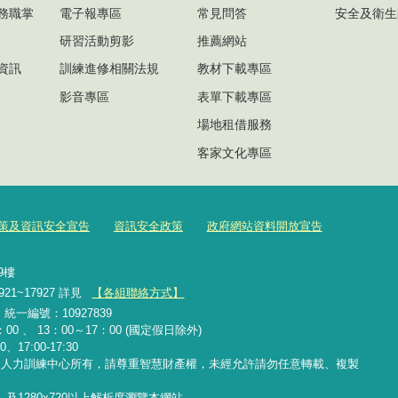
務職掌
電子報專區
常見問答
安全及衛生
研習活動剪影
推薦網站
資訊
訓練進修相關法規
教材下載專區
影音專區
表單下載專區
場地租借服務
客家文化專區
策及資訊安全宣告
資訊安全政策
政府網站資料開放宣告
號9樓
921~17927 詳見
【各組聯絡方式】
2 統一編號：10927839
00 、 13：00～17：00 (國定假日除外)
、17:00-17:30
務人力訓練中心所有，請尊重智慧財產權，未經允許請勿任意轉載、複製
覽器，及1280x720以上解析度瀏覽本網站