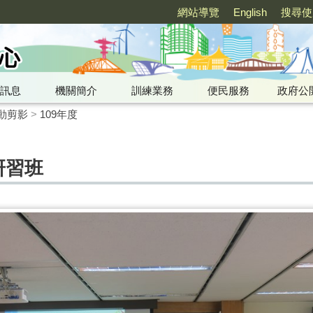
網站導覽
English
搜尋使
訊息
機關簡介
訓練業務
便民服務
政府公
動剪影
>
109年度
管研習班