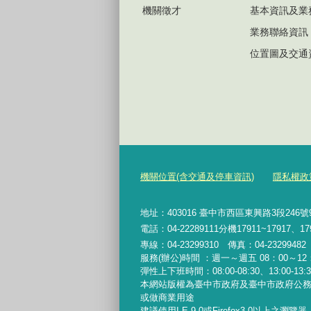
機關徵才
基本資訊及業
業務聯絡資訊
位置圖及交通
機關位置(含交通及停車資訊)
隱私權政
地址：403016 臺中市西區東興路3段246
電話：04-22289111分機17911~17917、17
專線：04-23299310 傳真：04-2329948
服務(辦公)時間 ：週一～週五 08：00～12：
彈性上下班時間：08:00-08:30、13:00-13:30
本網站版權為臺中市政府及臺中市政府公
或做商業用途
建議使用I.E.9.0或Firefox3.0以上之瀏