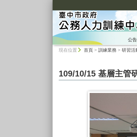
:::
公告
:::
現在位置
首頁
>
訓練業務
>
研習活
109/10/15 基層主