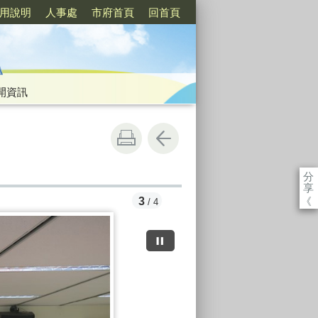
用說明
人事處
市府首頁
回首頁
開資訊
分
享
《
3
/ 4