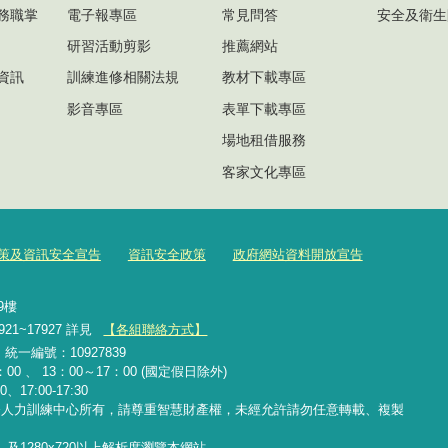
務職掌
電子報專區
常見問答
安全及衛生
研習活動剪影
推薦網站
資訊
訓練進修相關法規
教材下載專區
影音專區
表單下載專區
場地租借服務
客家文化專區
策及資訊安全宣告
資訊安全政策
政府網站資料開放宣告
號9樓
921~17927 詳見
【各組聯絡方式】
2 統一編號：10927839
00 、 13：00～17：00 (國定假日除外)
、17:00-17:30
務人力訓練中心所有，請尊重智慧財產權，未經允許請勿任意轉載、複製
覽器，及1280x720以上解析度瀏覽本網站