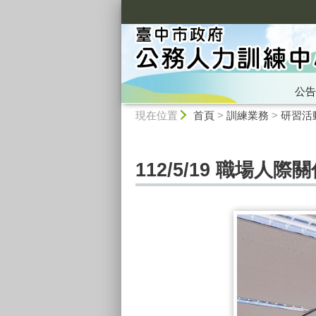
:::
公告
:::
現在位置
首頁
>
訓練業務
>
研習活
112/5/19 職場人