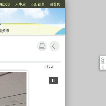
用說明
人事處
市府首頁
回首頁
開資訊
分
享
《
3
/ 4