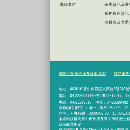
機關徵才
基本資訊及業
業務聯絡資訊
位置圖及交通
機關位置(含交通及停車資訊)
隱私權政
地址：403016 臺中市西區東興路3段246
電話：04-22289111分機17911~17917、17
專線：04-23299310 傳真：04-2329948
服務(辦公)時間 ：週一～週五 08：00～12：
彈性上下班時間：08:00-08:30、13:00-13:30
本網站版權為臺中市政府及臺中市政府公
或做商業用途
建議使用I.E.9.0或Firefox3.0以上之瀏