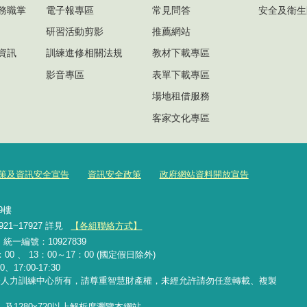
務職掌
電子報專區
常見問答
安全及衛生
研習活動剪影
推薦網站
資訊
訓練進修相關法規
教材下載專區
影音專區
表單下載專區
場地租借服務
客家文化專區
策及資訊安全宣告
資訊安全政策
政府網站資料開放宣告
號9樓
921~17927 詳見
【各組聯絡方式】
2 統一編號：10927839
00 、 13：00～17：00 (國定假日除外)
、17:00-17:30
務人力訓練中心所有，請尊重智慧財產權，未經允許請勿任意轉載、複製
覽器，及1280x720以上解析度瀏覽本網站