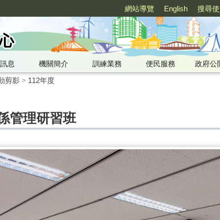
網站導覽
English
搜尋使
訊息
機關簡介
訓練業務
便民服務
政府公
動剪影
>
112年度
際關係管理研習班