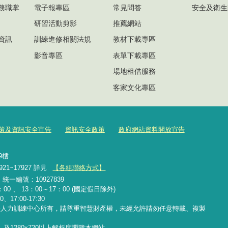
務職掌
電子報專區
常見問答
安全及衛生
研習活動剪影
推薦網站
資訊
訓練進修相關法規
教材下載專區
影音專區
表單下載專區
場地租借服務
客家文化專區
策及資訊安全宣告
資訊安全政策
政府網站資料開放宣告
號9樓
921~17927 詳見
【各組聯絡方式】
2 統一編號：10927839
00 、 13：00～17：00 (國定假日除外)
、17:00-17:30
務人力訓練中心所有，請尊重智慧財產權，未經允許請勿任意轉載、複製
覽器，及1280x720以上解析度瀏覽本網站