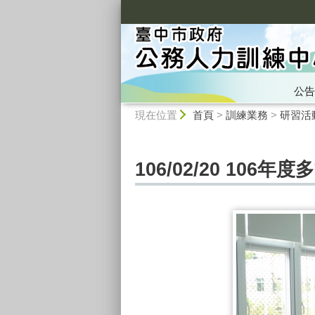
:::
公告
:::
現在位置
首頁
>
訓練業務
>
研習活
106/02/20 106