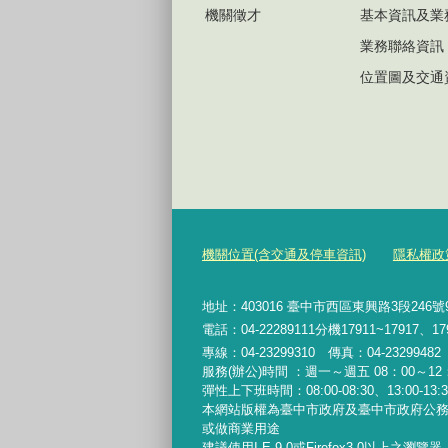
機關徵才
基本資訊及業
業務聯絡資訊
位置圖及交通
機關位置(含交通及停車資訊)
隱私權政
地址：403016 臺中市西區東興路3段246
電話：04-22289111分機17911~17917、17
專線：04-23299310 傳真：04-2329948
服務(辦公)時間 ：週一～週五 08：00～12：
彈性上下班時間：08:00-08:30、13:00-13:30
本網站版權為臺中市政府及臺中市政府公
或做商業用途
建議使用I.E.9.0或Firefox3.0以上之瀏