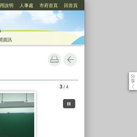
用說明
人事處
市府首頁
回首頁
開資訊
分
享
《
3
/ 4