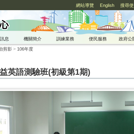
網站導覽
English
搜尋使
訊息
機關簡介
訓練業務
便民服務
政府公
動剪影
>
106年度
年度多益英語測驗班(初級第1期)