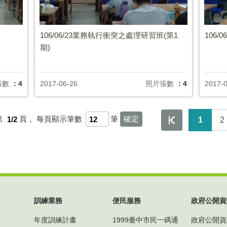
106/06/23業務執行衝突之處理研習班(第1
106
期)
張數
：4
2017-06-26
照片張數
：4
2017-
第
1/2
頁，
每頁顯示筆數
筆
1
2
訓練業務
便民服務
政府公開資
年度訓練計畫
1999臺中市民一碼通
政府公開資