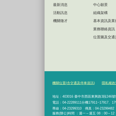
最新消息
中心願景
活動訊息
組織架構
機關徵才
基本資訊及業
業務聯絡資訊
位置圖及交通
機關位置(含交通及停車資訊)
隱私權政
地址：403016 臺中市西區東興路3段246
電話：04-22289111分機17911~17917、17
專線：04-23299310 傳真：04-2329948
服務(辦公)時間 ：週一～週五 08：00～12：