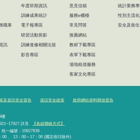
年度班期資訊
意見信箱
統計業務專
訓練成果統計
服務e櫃檯
性別主流化
務職掌
電子報專區
常見問答
安全及衛生
研習活動剪影
推薦網站
資訊
訓練進修相關法規
教材下載專區
影音專區
表單下載專區
場地租借服務
客家文化專區
策及資訊安全宣告
資訊安全政策
政府網站資料開放宣告
號9樓
921~17927 詳見
【各組聯絡方式】
2 統一編號：10927839
00 、 13：00～17：00 (國定假日除外)