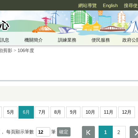
網站導覽
English
搜尋使
訊息
機關簡介
訓練業務
便民服務
政府公
動剪影
>
106年度
5月
6月
7月
8月
9月
10月
11月
12月
頁，
每頁顯示筆數
筆
1
2