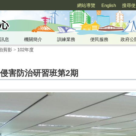
網站導覽
English
搜尋使
訊息
機關簡介
訓練業務
便民服務
政府公
動剪影
>
102年度
擾及性侵害防治研習班第2期