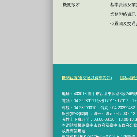
機關徵才
基本資訊及業
業務聯絡資訊
位置圖及交通
機關位置(含交通及停車資訊)
隱私權政
地址：403016 臺中市西區東興路3段246
電話：04-22289111分機17911~17917、17
專線：04-23299310 傳真：04-2329948
服務(辦公)時間 ：週一～週五 08：00～12：
彈性上下班時間：08:00-08:30、13:00-13:30
本網站版權為臺中市政府及臺中市政府公
或做商業用途
建議使用I.E.9.0或Firefox3.0以上之瀏