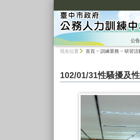
:::
公告
:::
現在位置
首頁
>
訓練業務
>
研習活
102/01/31性騷