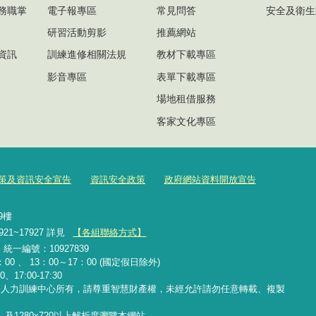
務職掌
電子報專區
常見問答
安全及衛生
研習活動剪影
推薦網站
資訊
訓練進修相關法規
教材下載專區
影音專區
表單下載專區
場地租借服務
客家文化專區
策及資訊安全宣告
資訊安全政策
政府網站資料開放宣告
號9樓
921~17927 詳見
【各組聯絡方式】
2 統一編號：10927839
00 、 13：00～17：00 (國定假日除外)
、17:00-17:30
務人力訓練中心所有，請尊重智慧財產權，未經允許請勿任意轉載、複製
覽器，及1280x720以上解析度瀏覽本網站