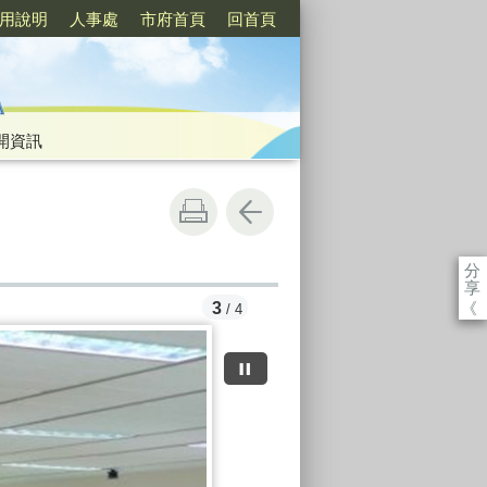
用說明
人事處
市府首頁
回首頁
開資訊
分
享
《
3
/ 4