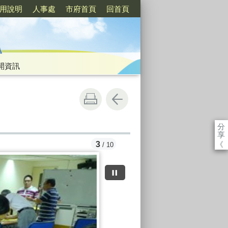
用說明
人事處
市府首頁
回首頁
開資訊
分
享
《
3
/ 10