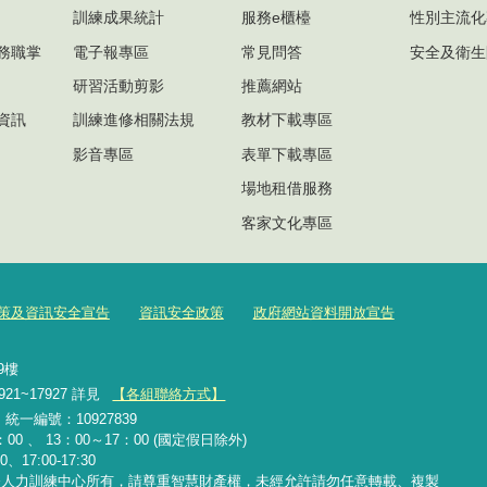
訓練成果統計
服務e櫃檯
性別主流化
務職掌
電子報專區
常見問答
安全及衛生
研習活動剪影
推薦網站
資訊
訓練進修相關法規
教材下載專區
影音專區
表單下載專區
場地租借服務
客家文化專區
策及資訊安全宣告
資訊安全政策
政府網站資料開放宣告
號9樓
921~17927 詳見
【各組聯絡方式】
2 統一編號：10927839
00 、 13：00～17：00 (國定假日除外)
、17:00-17:30
務人力訓練中心所有，請尊重智慧財產權，未經允許請勿任意轉載、複製