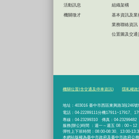
活動訊息
組織架構
機關徵才
基本資訊及業
業務聯絡資訊
位置圖及交通
機關位置(含交通及停車資訊)
隱私權政
地址：403016 臺中市西區東興路3段246
電話：04-22289111分機17911~17917、17
專線：04-23299310 傳真：04-2329948
服務(辦公)時間 ：週一～週五 08：00～12：
彈性上下班時間：08:00-08:30、13:00-13:30
本網站版權為臺中市政府及臺中市政府公