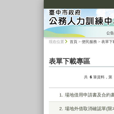
:::
公告
:::
現在位置
首頁
>
便民服務
>
表單下
表單下載專區
共
6
筆資料，第
1
場地借用申請書及合約書
2
場地外借取消確認單(限