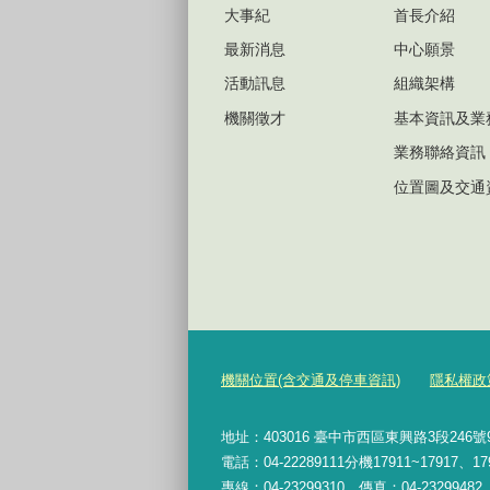
大事紀
首長介紹
最新消息
中心願景
活動訊息
組織架構
機關徵才
基本資訊及業
業務聯絡資訊
位置圖及交通
機關位置(含交通及停車資訊)
隱私權政
地址：403016 臺中市西區東興路3段246
電話：04-22289111分機17911~17917、17
專線：04-23299310 傳真：04-2329948