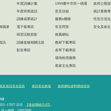
年度訓練計畫
1999臺中市民一碼通
政府公開資
年度班期資訊
意見信箱
統計業務專
訓練成果統計
服務e櫃檯
性別主流化
務職掌
電子報專區
常見問答
安全及衛生
研習活動剪影
推薦網站
資訊
訓練進修相關法規
教材下載專區
影音專區
表單下載專區
場地租借服務
客家文化專區
策及資訊安全宣告
資訊安全政策
政府網站資料開放宣告
號9樓
921~17927 詳見
【各組聯絡方式】
2 統一編號：10927839