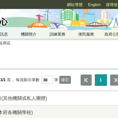
網站導覽
English
搜尋使
訊息
機關簡介
訓練業務
便民服務
政府公
載專區
1/1
頁，
每頁顯示筆數
筆
1
(其他機關或私人團體)
本府各機關學校)