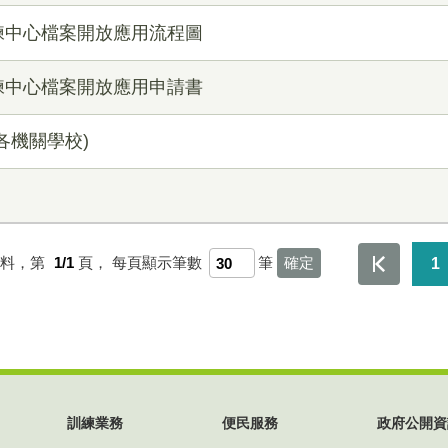
練中心檔案開放應用流程圖
練中心檔案開放應用申請書
各機關學校)
資料，第
1/1
頁，
每頁顯示筆數
筆
1
訓練業務
便民服務
政府公開資