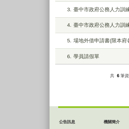
3
臺中市政府公務人力訓
4
臺中市政府公務人力訓
5
場地外借申請書(限本府
6
學員請假單
共
6
筆
:::
公告訊息
機關簡介