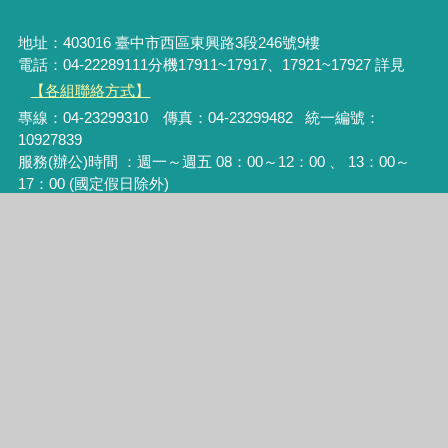
地址：403016 臺中市西區東興路3段246號9樓
電話：04-22289111分機17911~17917、17921~17927 詳見
【各組聯絡方式】
專線：04-23299310 傳真：04-23299482 統一編號：
10927839
服務(辦公)時間 ：週一～週五 08：00～12：00 、 13：00～
17：00 (國定假日除外)
彈性上下班時間：08:00-08:30、13:00-13:30、17:00-17:30
本網站版權為臺中市政府及臺中市政府公務人力訓練中心所
有，請尊重智慧財產權，未經允許請勿任意轉載、複製或做商
業用途
建議使用I.E.9.0或Firefox3.0以上之瀏覽器，及1280x720以上解
析度瀏覽本網站
瀏覽人次
422838
更新日期
115年8月7日