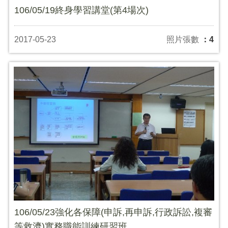
106/05/19終身學習講堂(第4場次)
2017-05-23
照片張數
：4
106/05/23強化各保障(申訴,再申訴,行政訴訟,複審
等救濟)實務職能訓練研習班